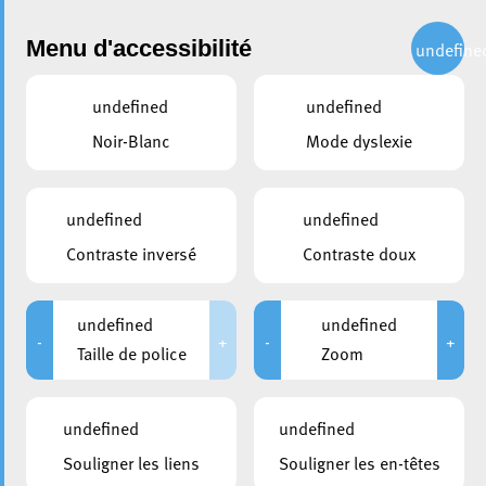
Administration
Menu d'accessibilité
undefine
undefined
undefined
partager
Noir-Blanc
Mode dyslexie
Les classes C1 de l’école
Dellheicht font du BICYCOOL
undefined
undefined
Contraste inversé
Contraste doux
23 novembre 2022
undefined
undefined
-
+
-
+
Taille de police
Zoom
undefined
undefined
Souligner les liens
Souligner les en-têtes