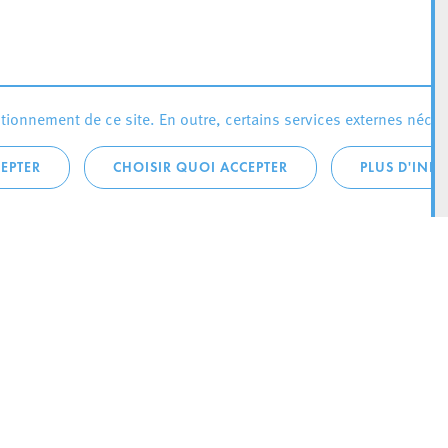
ionnement de ce site. En outre, certains services externes néces
EPTER
CHOISIR QUOI ACCEPTER
PLUS D'INF
téléphonique:
City Life
4 1
Actualités
ONTACTEZ LA
Agenda
ILLE D’ESCH
Since Esch2022