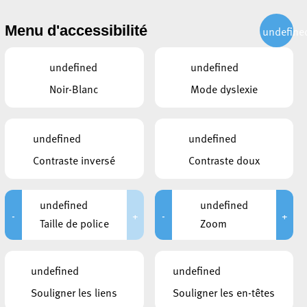
CITOYEN
ACTUALITÉS
PUBLICATIONS
CONTACT
Menu d'accessibilité
undefine
undefined
undefined
Noir-Blanc
Mode dyslexie
undefined
undefined
Contraste inversé
Contraste doux
undefined
undefined
-
+
-
+
Taille de police
Zoom
CE QUI POURRAIT VOUS
INTÉRESSER
undefined
undefined
30 juillet 2026
Souligner les liens
Souligner les en-têtes
AVIS AU PUBLIC : Risque élevé
d’incendie – Interdiction temporaire