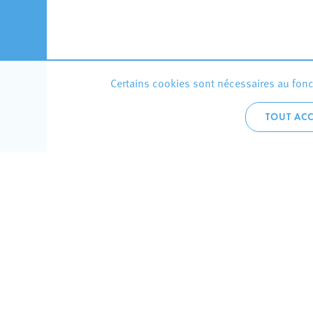
Certains cookies sont nécessaires au fonct
TOUT ACC
Accueil 
+352 275
C
V