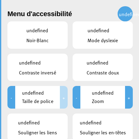
Administration
Menu d'accessibilité
undefine
undefined
undefined
partager
Noir-Blanc
Mode dyslexie
Les enfants du quartier du Brill
présentent leurs idées
undefined
undefined
d’amélioration du quartier
Contraste inversé
Contraste doux
9 février 2023
undefined
undefined
-
+
-
+
Taille de police
Zoom
undefined
undefined
Souligner les liens
Souligner les en-têtes