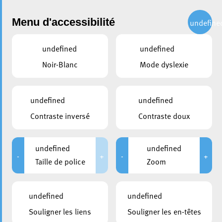
Administration
Menu d'accessibilité
undefine
undefined
undefined
partager
Noir-Blanc
Mode dyslexie
Vakanz zu Esch 2023 : un
programme d’activités
undefined
undefined
gratuites à ne pas manquer !
Contraste inversé
Contraste doux
20 mars 2023
undefined
undefined
-
+
-
+
Taille de police
Zoom
undefined
undefined
Souligner les liens
Souligner les en-têtes