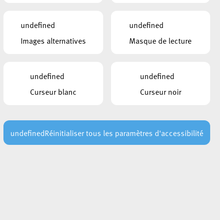
INTÉRESSER
30 juillet 2026
undefined
undefined
AVIS AU PUBLIC : Risque élevé
Images alternatives
Masque de lecture
d’incendie – Interdiction temporaire
d’allumer des feux
Lire plus
undefined
undefined
29 juillet 2026
Curseur blanc
Curseur noir
Les points de secours en forêt : un
repère essentiel en cas d’urgence
Lire plus
undefined
Réinitialiser tous les paramètres d'accessibilité
29 juillet 2026
Vague de chaleur : conseils de
prévention pour les prochains jours
Lire plus
24 juillet 2026
Rout Lëns : la première pierre du futur
complexe scolaire a été posée