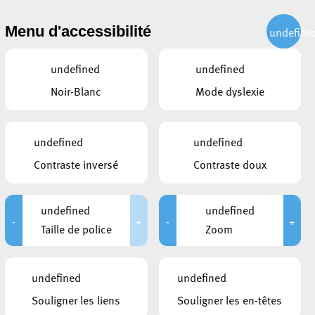
CITOYEN
ACTUALITÉS
PUBLICATIONS
CONTACT
Menu d'accessibilité
undefine
undefined
undefined
Noir-Blanc
Mode dyslexie
undefined
undefined
Contraste inversé
Contraste doux
undefined
undefined
-
+
-
+
Taille de police
Zoom
undefined
undefined
Souligner les liens
Souligner les en-têtes
CE QUI POURRAIT VOUS