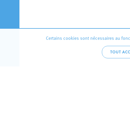
Certains cookies sont nécessaires au fonct
TOUT ACC
Accueil 
+352 275
C
V