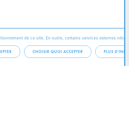
ionnement de ce site. En outre, certains services externes néces
EPTER
CHOISIR QUOI ACCEPTER
PLUS D'INF
téléphonique:
City Life
4 1
Actualités
ONTACTEZ LA
Agenda
ILLE D’ESCH
Since Esch2022