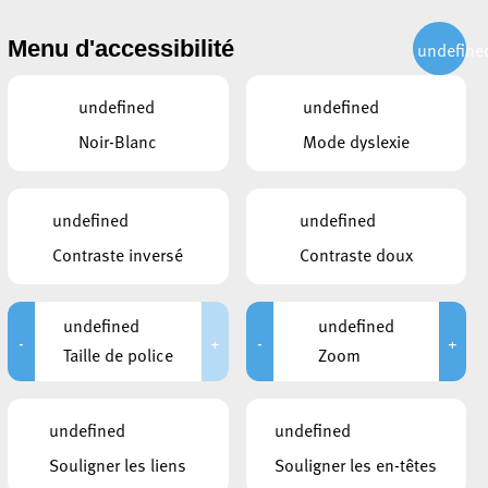
CITOYEN
ACTUALITÉS
PUBLICATIONS
CONTACT
Menu d'accessibilité
undefine
undefined
undefined
Noir-Blanc
Mode dyslexie
undefined
undefined
Contraste inversé
Contraste doux
undefined
undefined
-
+
-
+
Taille de police
Zoom
CE QUI POURRAIT VOUS
undefined
undefined
INTÉRESSER
Souligner les liens
Souligner les en-têtes