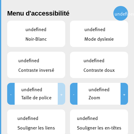
Administration
Menu d'accessibilité
undefine
undefined
undefined
partager
Noir-Blanc
Mode dyslexie
La sculpture emblématique de
Tony Cragg bientôt
undefined
undefined
remplacée sur la place de
Contraste inversé
Contraste doux
l’Hôtel de Ville
undefined
undefined
24 avril 2023
-
+
-
+
Taille de police
Zoom
undefined
undefined
Souligner les liens
Souligner les en-têtes