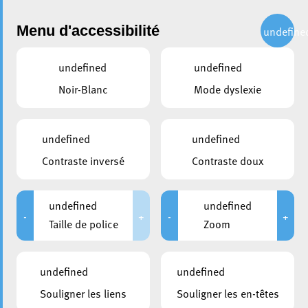
Administration
Menu d'accessibilité
undefine
undefined
undefined
partager
Noir-Blanc
Mode dyslexie
Hommage à l’équipe du
Basket Esch pour leur victoire
undefined
undefined
au championnat de
Contraste inversé
Contraste doux
Luxembourg
undefined
undefined
10 mai 2023
-
+
-
+
Taille de police
Zoom
undefined
undefined
Souligner les liens
Souligner les en-têtes