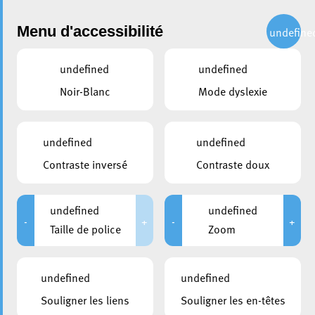
Administration
Menu d'accessibilité
undefine
undefined
undefined
partager
Noir-Blanc
Mode dyslexie
Travaux d’urgence en cours
dans la Grand-Rue :
undefined
undefined
fermeture temporaire et
Contraste inversé
Contraste doux
déviation du réseau de bus
undefined
undefined
10 mai 2023
-
+
-
+
Taille de police
Zoom
undefined
undefined
Souligner les liens
Souligner les en-têtes