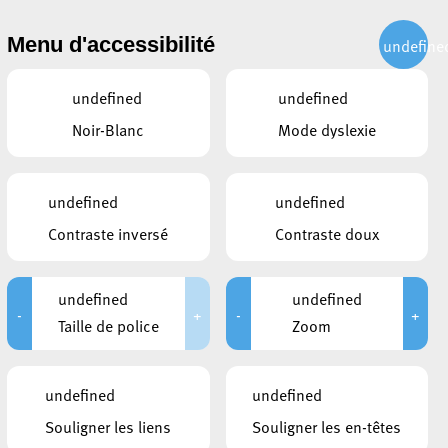
CITOYEN
ACTUALITÉS
PUBLICATIONS
CONTACT
Menu d'accessibilité
undefine
undefined
undefined
Noir-Blanc
Mode dyslexie
undefined
undefined
Contraste inversé
Contraste doux
undefined
undefined
-
+
-
+
Taille de police
Zoom
DOCUMENTS
undefined
undefined
Esch-Alzette_Horaires VEW NLB
Souligner les liens
Souligner les en-têtes
Marathon 2023