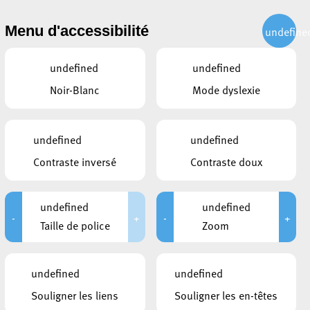
CITOYEN
ACTUALITÉS
PUBLICATIONS
CONTACT
Menu d'accessibilité
undefine
undefined
undefined
Noir-Blanc
Mode dyslexie
undefined
undefined
Contraste inversé
Contraste doux
undefined
undefined
-
+
-
+
Taille de police
Zoom
CE QUI POURRAIT VOUS
undefined
undefined
INTÉRESSER
Souligner les liens
Souligner les en-têtes