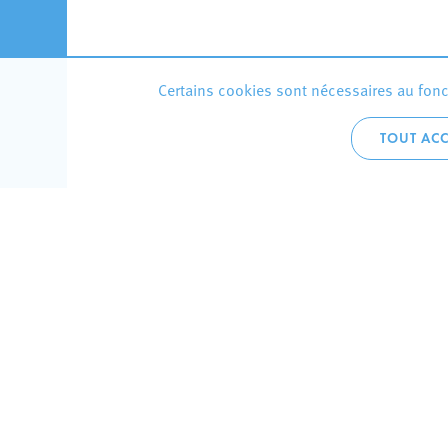
Certains cookies sont nécessaires au fonct
TOUT ACC
Accueil 
+352 275
C
V
Hôtel de 
L-4002 E