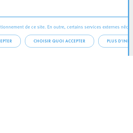
ionnement de ce site. En outre, certains services externes néces
EPTER
CHOISIR QUOI ACCEPTER
PLUS D'INF
téléphonique:
City Life
4 1
Actualités
ONTACTEZ LA
Agenda
ILLE D’ESCH
Since Esch2022
Ville
B.P. 145
Stratégie culturelle
sch-sur-Alzette