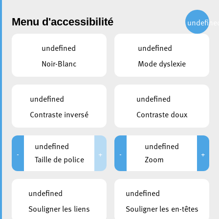
Administration
Menu d'accessibilité
undefine
undefined
undefined
partager
Noir-Blanc
Mode dyslexie
Nouveaux logements
abordables à Esch-sur-
undefined
undefined
Alzette : 3 projets de la
Contraste inversé
Contraste doux
SNHBM
undefined
undefined
25 mai 2023
-
+
-
+
Taille de police
Zoom
undefined
undefined
Souligner les liens
Souligner les en-têtes