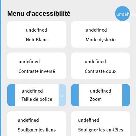
Administration
Menu d'accessibilité
undefine
undefined
undefined
partager
Noir-Blanc
Mode dyslexie
Les Francofolies 2023 : Un
Festival incontournable de
undefined
undefined
musique francophone à Esch
Contraste inversé
Contraste doux
26 mai 2023
undefined
undefined
-
+
-
+
Taille de police
Zoom
undefined
undefined
Souligner les liens
Souligner les en-têtes