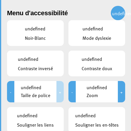
Administration
Menu d'accessibilité
undefine
undefined
undefined
partager
Noir-Blanc
Mode dyslexie
Conférence : L’Union
Européenne en 2023, en
undefined
undefined
quête de souveraineté
Contraste inversé
Contraste doux
9 juin 2023
undefined
undefined
-
+
-
+
Taille de police
Zoom
undefined
undefined
Souligner les liens
Souligner les en-têtes