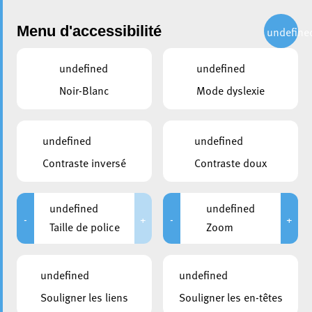
Administration
Menu d'accessibilité
undefine
undefined
undefined
partager
Noir-Blanc
Mode dyslexie
Inauguration du nouveau
local du Service Jeunesse
undefined
undefined
Esch
Contraste inversé
Contraste doux
9 juin 2023
undefined
undefined
-
+
-
+
Taille de police
Zoom
undefined
undefined
Souligner les liens
Souligner les en-têtes