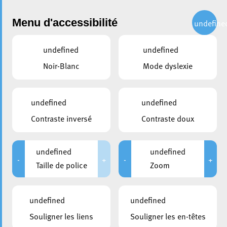
Administration
Menu d'accessibilité
undefine
undefined
undefined
partager
Noir-Blanc
Mode dyslexie
Retour sur une journée
inspirante : Succès de la
undefined
undefined
Journée des Archivistes à
Contraste inversé
Contraste doux
l’Hôtel de Ville d’Esch le 9
juin 2023
undefined
undefined
-
+
-
+
Taille de police
Zoom
9 juin 2023
undefined
undefined
Souligner les liens
Souligner les en-têtes