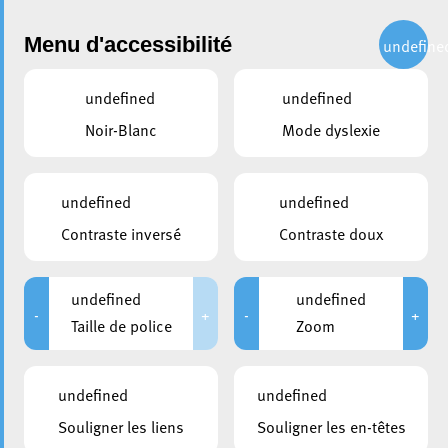
Administration
Menu d'accessibilité
undefine
undefined
undefined
partager
Noir-Blanc
Mode dyslexie
La Ville d’Esch participe à la
2ème édition des
undefined
undefined
Luxembourg Tourism Awards
Contraste inversé
Contraste doux
avec le Bamhaus Café
undefined
undefined
14 juin 2023
-
+
-
+
Taille de police
Zoom
undefined
undefined
Souligner les liens
Souligner les en-têtes