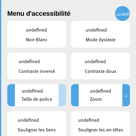
Administration
Menu d'accessibilité
undefine
undefined
undefined
partager
Noir-Blanc
Mode dyslexie
La Ville d’Esch participe à la
2ème édition des
undefined
undefined
Luxembourg Tourism Awards
Contraste inversé
Contraste doux
avec le Bamhaus Café
undefined
undefined
14 juin 2023
-
+
-
+
Taille de police
Zoom
undefined
undefined
Souligner les liens
Souligner les en-têtes