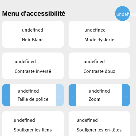
CITOYEN
ACTUALITÉS
PUBLICATIONS
CONTACT
Menu d'accessibilité
undefine
undefined
undefined
Noir-Blanc
Mode dyslexie
undefined
undefined
Contraste inversé
Contraste doux
undefined
undefined
-
+
-
+
Taille de police
Zoom
LIENS
undefined
undefined
Service Jeunesse Esch
Souligner les liens
Souligner les en-têtes