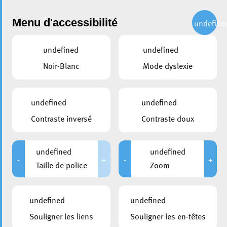
Administration
Menu d'accessibilité
undefine
undefined
undefined
partager
Noir-Blanc
Mode dyslexie
Conférence Robert Schuman :
L’Europe à l’heure des défis
undefined
undefined
Contraste inversé
Contraste doux
3 juillet 2023
undefined
undefined
-
+
-
+
Taille de police
Zoom
undefined
undefined
Souligner les liens
Souligner les en-têtes