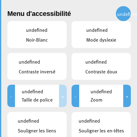
Administration
Menu d'accessibilité
undefine
undefined
undefined
partager
Noir-Blanc
Mode dyslexie
Retour sur le Succès de la 17e
Édition du Kulturlaf d’Esch :
undefined
undefined
Une Course Traditionnelle qui
Contraste inversé
Contraste doux
Rassemble la Communauté
undefined
undefined
4 septembre 2023
-
+
-
+
Taille de police
Zoom
undefined
undefined
Souligner les liens
Souligner les en-têtes