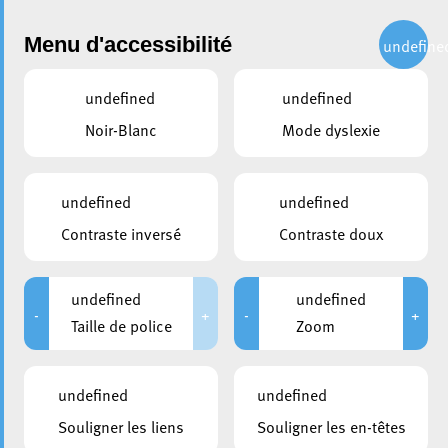
Administration
Menu d'accessibilité
undefine
undefined
undefined
partager
Noir-Blanc
Mode dyslexie
Travaux de mise en oeuvre de
la couche de roulement dans
undefined
undefined
la Pénétrante Lallange et les
Contraste inversé
Contraste doux
rues Romain Fandel et Op
den Drieschen
undefined
undefined
-
+
-
+
Taille de police
Zoom
13 septembre 2023
undefined
undefined
Souligner les liens
Souligner les en-têtes