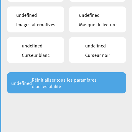
undefined
undefined
Images alternatives
Masque de lecture
undefined
undefined
Les services
Circulation
et
Voirie
de la Ville d’Esch-sur-
Curseur blanc
Curseur noir
Alzette tiennent à informer des travaux de mise en oeuvre
de la couche de roulement dans la
Pénétrante Lallange
(CR 170A) et les rues
Romain Fandel
et
Op den Drieschen
,
du samedi 16 septembre 2023 jusqu’à dimanche, le 17
Réinitialiser tous les paramètres
undefined
d'accessibilité
septembre 2023, sous réserve que les conditions
météorologiques le permettent.
La Pénétrante Lallange, à la hauteur de la rue Romain
Fandel, sera barrée à toute circulation et ceci en date du
16 septembre 2023 à partir de 5h00 jusqu’au 17
septembre 2023 à 23h00.