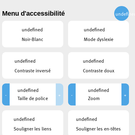
CITOYEN
ACTUALITÉS
PUBLICATIONS
CONTACT
Menu d'accessibilité
undefine
undefined
undefined
Noir-Blanc
Mode dyslexie
e
undefined
undefined
Contraste inversé
Contraste doux
undefined
undefined
-
+
-
+
Taille de police
Zoom
CE QUI POURRAIT VOUS
undefined
undefined
INTÉRESSER
Souligner les liens
Souligner les en-têtes