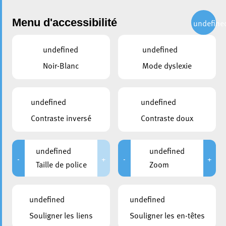
Administration
Menu d'accessibilité
undefine
undefined
undefined
partager
Noir-Blanc
Mode dyslexie
Ouverture officielle de la
Saison 2023/2024 du
undefined
undefined
Marché Bi-hebdomadaire de
Contraste inversé
Contraste doux
la Ville
undefined
undefined
22 septembre 2023
-
+
-
+
Taille de police
Zoom
undefined
undefined
Souligner les liens
Souligner les en-têtes