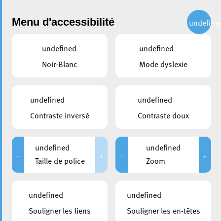
Administration
Menu d'accessibilité
undefine
undefined
undefined
partager
Noir-Blanc
Mode dyslexie
Ouverture officielle de la
Saison 2023/2024 du
undefined
undefined
Marché Bi-hebdomadaire de
Contraste inversé
Contraste doux
la Ville
undefined
undefined
22 septembre 2023
-
+
-
+
Taille de police
Zoom
undefined
undefined
Souligner les liens
Souligner les en-têtes