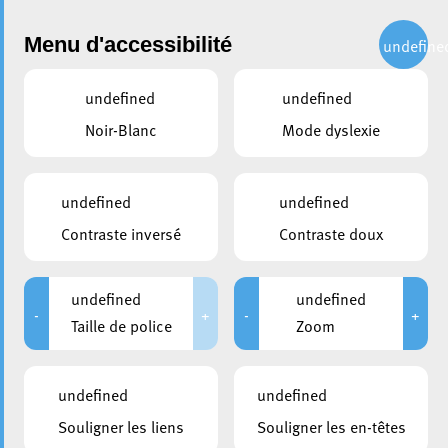
Administration
Menu d'accessibilité
undefine
undefined
undefined
partager
Noir-Blanc
Mode dyslexie
13 associations sportives
d’Esch s’engagent pour
undefined
undefined
l’égalité femmes-hommes
Contraste inversé
Contraste doux
dans le sport
undefined
undefined
26 septembre 2023
-
+
-
+
Taille de police
Zoom
undefined
undefined
Souligner les liens
Souligner les en-têtes