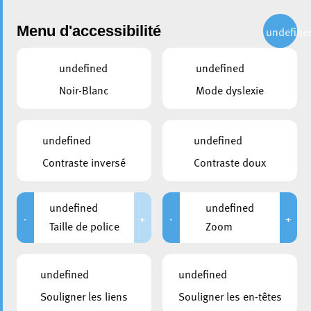
Administration
Menu d'accessibilité
undefine
undefined
undefined
partager
Noir-Blanc
Mode dyslexie
Lancement de la phase 2 des
travaux de voirie dans la rue
undefined
undefined
St. Vincent
Contraste inversé
Contraste doux
28 septembre 2023
undefined
undefined
-
+
-
+
Taille de police
Zoom
undefined
undefined
Souligner les liens
Souligner les en-têtes