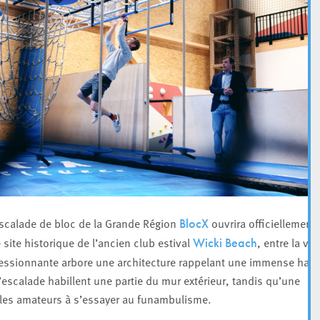
’escalade de bloc de la Grande Région
ouvrira officiellement
BlocX
 site historique de l’ancien club estival
, entre la voi
Wicki Beach
mpressionnante arbore une architecture rappelant une immense halle
escalade habillent une partie du mur extérieur, tandis qu’une
e les amateurs à s’essayer au funambulisme.