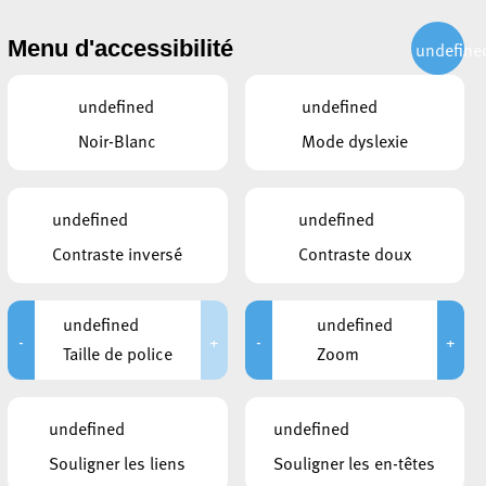
CITOYEN
ACTUALITÉS
PUBLICATIONS
CONTACT
Menu d'accessibilité
undefine
undefined
undefined
Noir-Blanc
Mode dyslexie
t
undefined
undefined
Contraste inversé
Contraste doux
undefined
undefined
-
+
-
+
Taille de police
Zoom
LIENS
undefined
undefined
Bloc X
Souligner les liens
Souligner les en-têtes