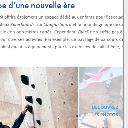
be d’une nouvelle ère
cX
offrira également un espace dédié aux enfants pour l’escalade 
t deux
Kilterboards
, un
Campusboard
et un mur de grimpe de onz
tale de 1 000 mètres carrés. Cependant,
BlocX
ne s’arrête pas à
pour diverses activités. Par exemple, un paysage de parcours de
 ainsi que des équipements pour les exercices de calisthénie, qui
DECOUVREZ
LES PHOTOS