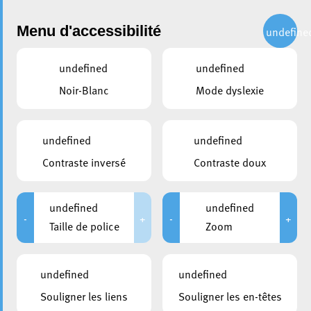
Administration
Menu d'accessibilité
undefine
undefined
undefined
partager
Noir-Blanc
Mode dyslexie
Living Library : Un dialogue
ouvert sur la santé mentale
undefined
undefined
Contraste inversé
Contraste doux
9 octobre 2023
undefined
undefined
-
+
-
+
Taille de police
Zoom
undefined
undefined
Souligner les liens
Souligner les en-têtes