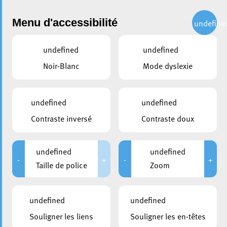
Administration
Menu d'accessibilité
undefine
undefined
undefined
partager
Noir-Blanc
Mode dyslexie
Deuxième Journée de la
Santé Mentale : Lutte contre
undefined
undefined
la stigmatisation à l’Ariston
Contraste inversé
Contraste doux
11 octobre 2023
undefined
undefined
-
+
-
+
Taille de police
Zoom
undefined
undefined
Souligner les liens
Souligner les en-têtes