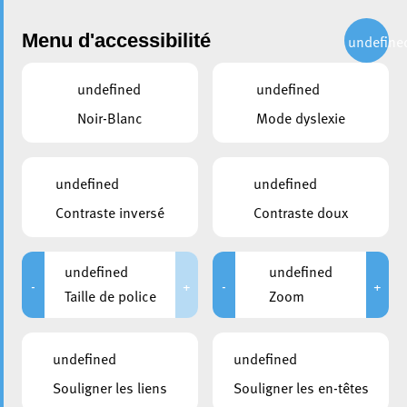
Administration
Menu d'accessibilité
undefine
undefined
undefined
partager
Noir-Blanc
Mode dyslexie
Exposition War Time
Graphics à Esch lors des
undefined
undefined
Ukrainian Days
Contraste inversé
Contraste doux
11 octobre 2023
undefined
undefined
-
+
-
+
Taille de police
Zoom
undefined
undefined
Souligner les liens
Souligner les en-têtes