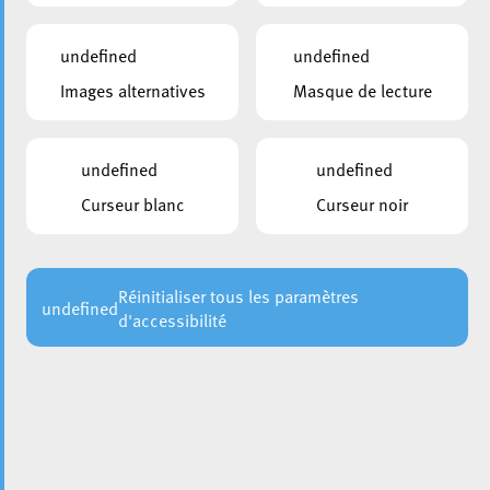
undefined
undefined
Images alternatives
Masque de lecture
undefined
undefined
Curseur blanc
Curseur noir
La Ville d’Esch accueille actuellement les
,
Ukrainian Days
un événement culturel étalé du 9 au 20 octobre, mettant
en lumière la culture ukrainienne sous diverses formes.
Un moment particulièrement significatif a marqué le
Réinitialiser tous les paramètres
undefined
d'accessibilité
lancement de ces journées le 9 octobre avec
l’inauguration de l’exposition
War Time Graphics
sur la
Place de la Résistance.
Cette exposition est le fruit de la collaboration entre l’asbl
et la Ville d’Esch, qui ont conjointement pris
Lukraine
l’initiative de mettre en avant des affiches de guerre