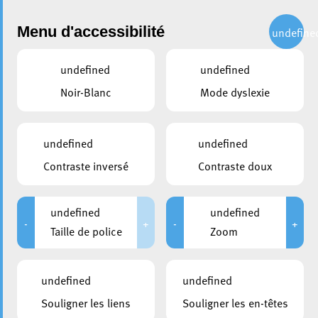
Administration
Menu d'accessibilité
undefine
undefined
undefined
partager
Noir-Blanc
Mode dyslexie
Facilitez vos démarches au
deuxième Bureau des
undefined
undefined
Citoyens à Belval
Contraste inversé
Contraste doux
12 octobre 2023
undefined
undefined
-
+
-
+
Taille de police
Zoom
undefined
undefined
Souligner les liens
Souligner les en-têtes