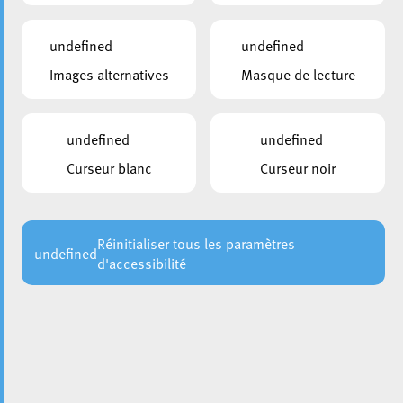
undefined
undefined
Images alternatives
Masque de lecture
undefined
undefined
Curseur blanc
Curseur noir
Depuis le mois de mai, la Ville d’Esch propose un
deuxième point d’accès aux services administratifs
essentiels à Belval, plus précisément au Belval Plaza II.
Cette nouvelle option facilite considérablement les
Réinitialiser tous les paramètres
undefined
d'accessibilité
démarches des résidents de la ville. Situé au cœur du
Belval Plaza II
, ce deuxième bureau des citoyens offre une
alternative pratique au bureau principal de l’Hôtel de Ville.
Une gamme complète de
services administratifs