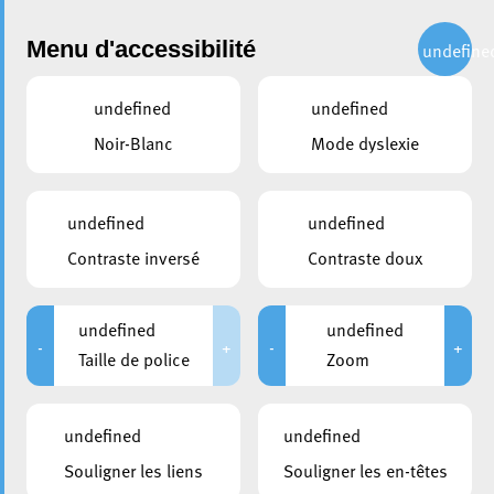
Administration
Menu d'accessibilité
undefine
undefined
undefined
partager
Noir-Blanc
Mode dyslexie
Halloween Parade à Esch-
sur-Alzette : Une journée
undefined
undefined
d’épouvante et d’amusement
Contraste inversé
Contraste doux
12 octobre 2023
undefined
undefined
-
+
-
+
Taille de police
Zoom
undefined
undefined
Souligner les liens
Souligner les en-têtes