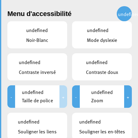
Administration
Menu d'accessibilité
undefine
undefined
undefined
partager
Noir-Blanc
Mode dyslexie
Avis au public : Concessions
en défaut – Liste actualisée
undefined
undefined
Contraste inversé
Contraste doux
26 octobre 2023
undefined
undefined
-
+
-
+
Taille de police
Zoom
undefined
undefined
Souligner les liens
Souligner les en-têtes