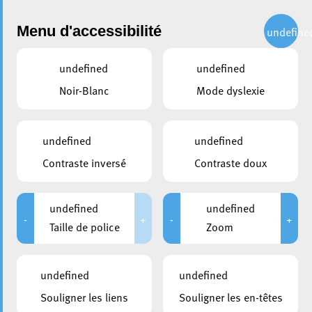
Administration
Menu d'accessibilité
undefine
undefined
undefined
partager
Noir-Blanc
Mode dyslexie
Naissance des Jardins « La
Fontaine » à la cité jardinière
undefined
undefined
Gaalgebierg
Contraste inversé
Contraste doux
13 novembre 2023
undefined
undefined
-
+
-
+
Taille de police
Zoom
undefined
undefined
Souligner les liens
Souligner les en-têtes