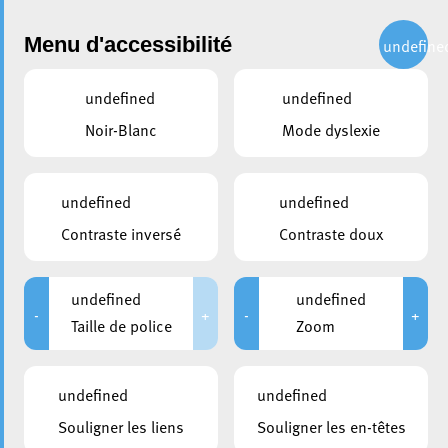
Administration
Menu d'accessibilité
undefine
undefined
undefined
partager
Noir-Blanc
Mode dyslexie
Célébration de la Sainte
Barbe à Esch-sur-Alzette :
undefined
undefined
Honorer la tradition des
Contraste inversé
Contraste doux
Mineurs et des Pompiers
undefined
undefined
22 novembre 2023
-
+
-
+
Taille de police
Zoom
undefined
undefined
Souligner les liens
Souligner les en-têtes