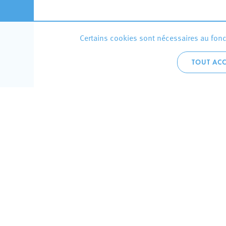
Certains cookies sont nécessaires au fonct
TOUT ACC
Accueil 
+352 275
C
V
Hôtel de 
L-4002 E