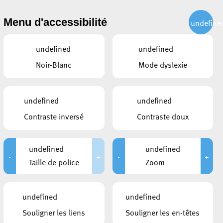
CITOYEN
ACTUALITÉS
PUBLICATIONS
CONTACT
Menu d'accessibilité
undefine
undefined
undefined
Noir-Blanc
Mode dyslexie
undefined
undefined
Contraste inversé
Contraste doux
undefined
undefined
-
+
-
+
Taille de police
Zoom
DOCUMENTS
undefined
undefined
Sport pour tous Brochure
Souligner les liens
Souligner les en-têtes
Programme semaine du handisport