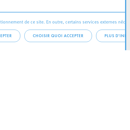
ionnement de ce site. En outre, certains services externes néces
EPTER
CHOISIR QUOI ACCEPTER
PLUS D'INF
téléphonique:
City Life
4 1
Actualités
ONTACTEZ LA
Agenda
ILLE D’ESCH
Since Esch2022
Ville
B.P. 145
Stratégie culturelle
sch-sur-Alzette