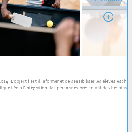
14. L’objectif est d’informer et de sensibiliser les élèves eschoi
tique liée à l’intégration des personnes présentant des besoins