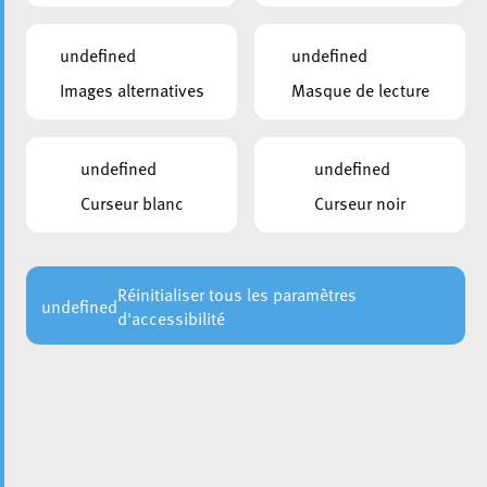
undefined
undefined
Images alternatives
Masque de lecture
undefined
undefined
Curseur blanc
Curseur noir
Le 7 décembre 2023, M. Christian Weis a été officiellement
investi en tant que nouveau bourgmestre de la Ville
d’Esch, tandis que M. Bruno Cavaleiro a assumé son rôle
d’échevin. La prestation de serment de ces responsables
Réinitialiser tous les paramètres
undefined
d'accessibilité
municipaux s’est déroulée en présence du ministre des
Affaires intérieures, M. Léon Gloden. Revivez ces moments
marquants à travers quelques clichés de la cérémonie.