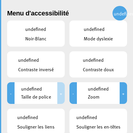
Administration
Menu d'accessibilité
undefine
undefined
undefined
partager
Noir-Blanc
Mode dyslexie
Serment officiel : Christian
Weis et Bruno Cavaleiro
undefined
undefined
assermentés
Contraste inversé
Contraste doux
8 décembre 2023
undefined
undefined
-
+
-
+
Taille de police
Zoom
undefined
undefined
Souligner les liens
Souligner les en-têtes