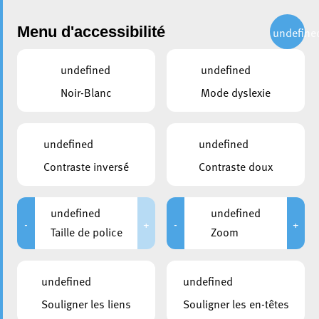
Administration
Menu d'accessibilité
undefine
undefined
undefined
partager
Noir-Blanc
Mode dyslexie
Le calendrier des déchets
2024 est en ligne
undefined
undefined
Contraste inversé
Contraste doux
19 décembre 2023
undefined
undefined
-
+
-
+
Taille de police
Zoom
undefined
undefined
Souligner les liens
Souligner les en-têtes