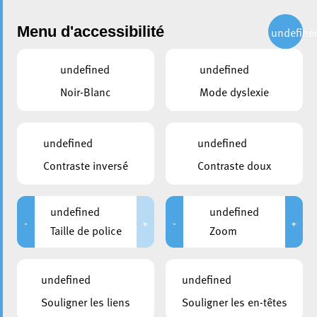
Administration
Menu d'accessibilité
undefine
undefined
undefined
partager
Noir-Blanc
Mode dyslexie
Achat de bois de chauffage
brut à Esch-sur-Alzette
undefined
undefined
Contraste inversé
Contraste doux
28 décembre 2023
undefined
undefined
-
+
-
+
Taille de police
Zoom
undefined
undefined
Souligner les liens
Souligner les en-têtes