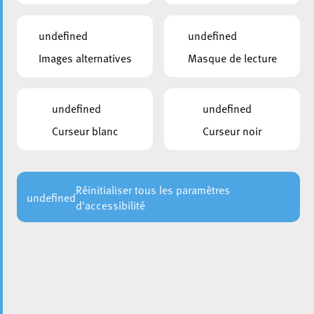
undefined
undefined
Images alternatives
Masque de lecture
undefined
undefined
La Ville d’Esch propose à ses résidents (particuliers)
l’achat de bois de chauffage brut (dans la limite des
Curseur blanc
Curseur noir
stocks disponibles). Chaque ménage peut commander un
maximum de quatre stères de bois de feuillus mixtes pré-
coupé selon différentes dimensions.
Réinitialiser tous les paramètres
undefined
d'accessibilité
Gérée précédemment par un prestataire externe, la vente
de bois de chauffage est désormais organisée en interne,
en collaboration avec l’
Administration de la nature et des
. Le bois mis en vente provient exclusivement des
forêts
forêts locales eschoises et est certifié FSC. Étant
fraîchement coupé et fendu, il est recommandé de prévoir