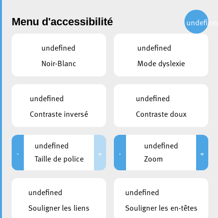
Administration
Menu d'accessibilité
undefine
undefined
undefined
partager
Noir-Blanc
Mode dyslexie
Exploration de la nature à
travers « Forêt mystérieuse » :
undefined
undefined
Exposition de Manon Bouvry
Contraste inversé
Contraste doux
12 janvier 2024
undefined
undefined
-
+
-
+
Taille de police
Zoom
undefined
undefined
Souligner les liens
Souligner les en-têtes