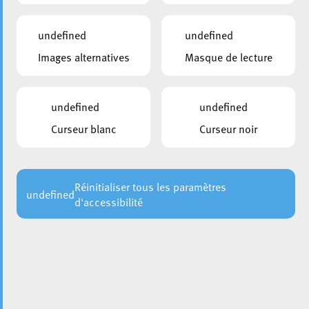
undefined
undefined
Images alternatives
Masque de lecture
undefined
undefined
Curseur blanc
Curseur noir
La Galerie d’Art de l’Escher Theater accueille du 12 janvier
au 1er février 2024 l’exposition Forêt mystérieuse de
l’artiste Manon Bouvry.
Réinitialiser tous les paramètres
undefined
d'accessibilité