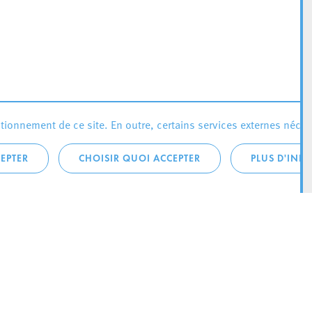
ionnement de ce site. En outre, certains services externes néces
EPTER
CHOISIR QUOI ACCEPTER
PLUS D'INF
téléphonique:
City Life
4 1
Actualités