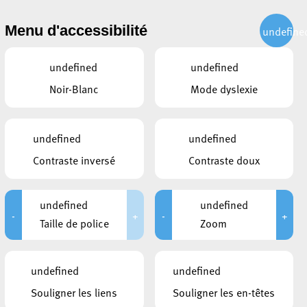
CITOYEN
ACTUALITÉS
PUBLICATIONS
CONTACT
Menu d'accessibilité
undefine
undefined
undefined
Noir-Blanc
Mode dyslexie
undefined
undefined
y
Contraste inversé
Contraste doux
undefined
undefined
-
+
-
+
Taille de police
Zoom
CE QUI POURRAIT VOUS
undefined
undefined
INTÉRESSER
Souligner les liens
Souligner les en-têtes