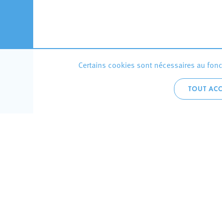
Certains cookies sont nécessaires au fonct
TOUT ACC
Accueil 
+352 275
C
V