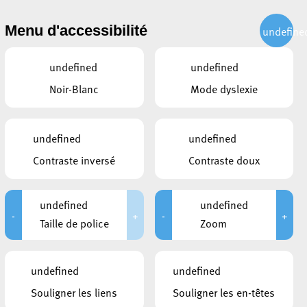
CITOYEN
ACTUALITÉS
PUBLICATIONS
CONTACT
Menu d'accessibilité
undefine
undefined
undefined
Noir-Blanc
Mode dyslexie
undefined
undefined
Contraste inversé
Contraste doux
undefined
undefined
-
+
-
+
Taille de police
Zoom
LIENS
undefined
undefined
Journée internationale de la mémoire
Souligner les liens
Souligner les en-têtes
des victimes de l’Holocauste