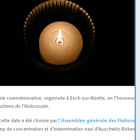
onie commémorative, organisée à Esch-sur-Alzette, en l’honneur d
ctimes de l’Holocauste
.
ette date a été choisie par
l’Assemblée générale des Nations
amp de concentration et d’extermination nazi d’Auschwitz-Birkenau