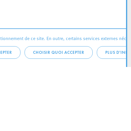
ionnement de ce site. En outre, certains services externes néces
EPTER
CHOISIR QUOI ACCEPTER
PLUS D'INF
téléphonique:
City Life
4 1
Actualités
ONTACTEZ LA
Agenda
ILLE D’ESCH
Since Esch2022