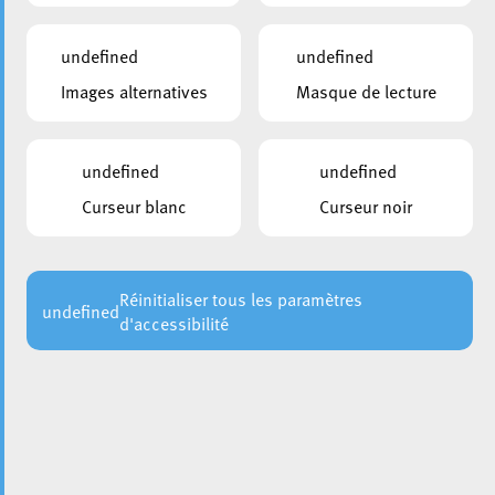
undefined
undefined
Images alternatives
Masque de lecture
undefined
undefined
Curseur blanc
Curseur noir
Le mercredi 31 janvier, Messieurs Christian Weis, le
bourgmestre, et Bruno Cavaleiro, l’échevin, ont accueilli à
l’Hôtel de Ville une délégation de Ramoneurs-fumistes de
la
. À cette
Fédération du Génie Technique (FGT)
Réinitialiser tous les paramètres
undefined
d'accessibilité
occasion, les ramoneurs ont saisi l’opportunité de
présenter leurs meilleurs vœux pour la nouvelle année
2024 et ont offert à Monsieur le Bourgmestre une cuvée
personnalisée ainsi qu’une œuvre de l’artiste
luxembourgeois
.
Sumo