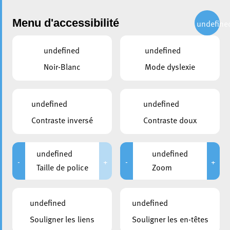
Administration
Menu d'accessibilité
undefine
undefined
undefined
partager
Noir-Blanc
Mode dyslexie
La rencontre chaleureuse
entre la Ville et les
undefined
undefined
Ramoneurs-fumistes
Contraste inversé
Contraste doux
9 février 2024
undefined
undefined
-
+
-
+
Taille de police
Zoom
undefined
undefined
Souligner les liens
Souligner les en-têtes