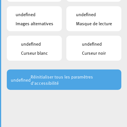
undefined
undefined
Images alternatives
Masque de lecture
undefined
undefined
Curseur blanc
Curseur noir
Dans une approche visant à renforcer le dialogue et à
mieux comprendre les besoins spécifiques des différentes
communautés religieuses au sein de la Ville d’Esch, le
bourgmestre Christian Weis, accompagné de l’échevin M.
Réinitialiser tous les paramètres
undefined
d'accessibilité
Bruno Cavaleiro, a accueilli les représentants des
communautés juive, musulmane, protestante et
catholique. Cette initiative marque le lancement de la
nouvelle Commission des Cultes, soulignant l’engagement
de la ville envers la promotion d’une coexistence
respectueuse et harmonieuse entre les différentes