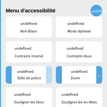
Administration
Menu d'accessibilité
undefine
undefined
undefined
partager
Noir-Blanc
Mode dyslexie
Accueil et dialogue :
Échanges avec les diverses
undefined
undefined
communautés religieuses
Contraste inversé
Contraste doux
14 février 2024
undefined
undefined
-
+
-
+
Taille de police
Zoom
undefined
undefined
Souligner les liens
Souligner les en-têtes