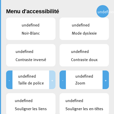
Administration
Menu d'accessibilité
undefine
undefined
undefined
partager
Noir-Blanc
Mode dyslexie
Elections européennes – «
MoreIn2024 » pour
undefined
undefined
sensibiliser les jeunes
Contraste inversé
Contraste doux
23 février 2024
undefined
undefined
-
+
-
+
Taille de police
Zoom
undefined
undefined
Souligner les liens
Souligner les en-têtes