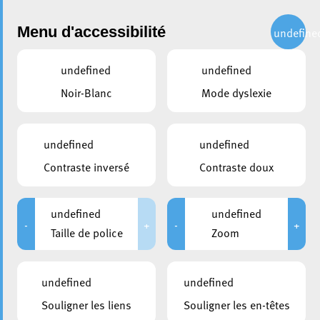
Administration
Menu d'accessibilité
undefine
undefined
undefined
partager
Noir-Blanc
Mode dyslexie
Intervention d’urgence et
suspension temporaire de
undefined
undefined
l’eau à la Cité Salvador
Contraste inversé
Contraste doux
Allende
undefined
undefined
18 mars 2024
-
+
-
+
Taille de police
Zoom
undefined
undefined
Souligner les liens
Souligner les en-têtes