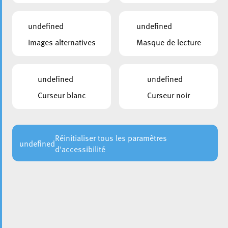
undefined
undefined
Images alternatives
Masque de lecture
La Ville d’Esch-sur-Alzette et les services Circulation et
Voirie annoncent le début de travaux de réfection dans la
rue de l’Alzette et ses rues adjacentes. Ces travaux visent
undefined
undefined
à améliorer votre cadre de vie et l’attrait de la rue
Curseur blanc
Curseur noir
piétonne.
Programme des travaux :
Réinitialiser tous les paramètres
undefined
d'accessibilité
Phase 1
: 20/03 de 10h30 à 21/03 6h00 (Rue de
l’Alzette entre rue du Brill et rue Xavier Brasseur)
Phase 2a
: 21/03 de 10h30 à 22/03 6h00 (Rue de
l’Alzette entre la Libération et Avenue de la Gare)
Phase 2b
: 22/03 de 10h30 à 23/03 6h00 (Rue de
l’Alzette entre l’Avenue de la Gare et place de l’Hôtel de