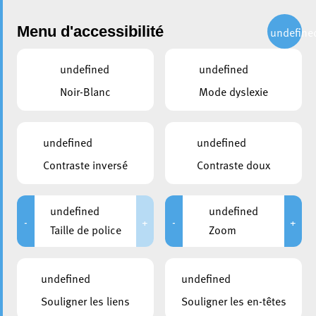
Administration
Menu d'accessibilité
undefine
undefined
undefined
partager
Noir-Blanc
Mode dyslexie
Travaux de réfection de la
voirie Rue de l’Alzette et les
undefined
undefined
rues adjacentes
Contraste inversé
Contraste doux
18 mars 2024
undefined
undefined
-
+
-
+
Taille de police
Zoom
undefined
undefined
Souligner les liens
Souligner les en-têtes