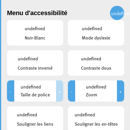
Administration
Menu d'accessibilité
undefine
undefined
undefined
partager
Noir-Blanc
Mode dyslexie
Grande région : Le logement
comme enjeu de la
undefined
undefined
coopération transfrontalière
Contraste inversé
Contraste doux
21 mars 2024
undefined
undefined
-
+
-
+
Taille de police
Zoom
undefined
undefined
Souligner les liens
Souligner les en-têtes