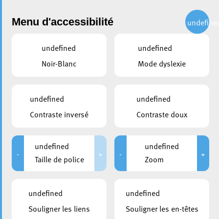
Administration
Menu d'accessibilité
undefine
undefined
undefined
partager
Noir-Blanc
Mode dyslexie
Travaux COHS3 : avancées
autour du Centre Omnisports
undefined
undefined
Henri Schmitz
Contraste inversé
Contraste doux
21 mars 2024
undefined
undefined
-
+
-
+
Taille de police
Zoom
undefined
undefined
Souligner les liens
Souligner les en-têtes