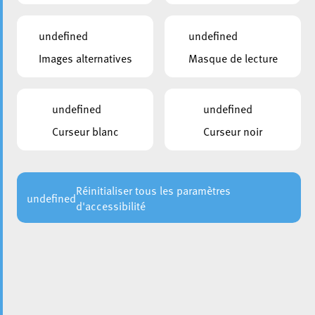
undefined
undefined
Images alternatives
Masque de lecture
undefined
undefined
Curseur blanc
Curseur noir
Le chantier de l’extension du
Centre Omnisports Henri
Schmitz (COHS3)
avance à grands pas. Dans le cadre de
cette métamorphose, une portion du boulevard Hubert
Clément se muera en un espace partagé (shared space),
Réinitialiser tous les paramètres
undefined
d'accessibilité
où la circulation sera considérablement réduite pour
favoriser la cohabitation harmonieuse entre piétons,
cyclistes et automobilistes.
Cette transformation prévoit non seulement une nouvelle
place accueillant une brasserie conviviale mais aussi une
aire de jeux moderne pour le plaisir des petits et des